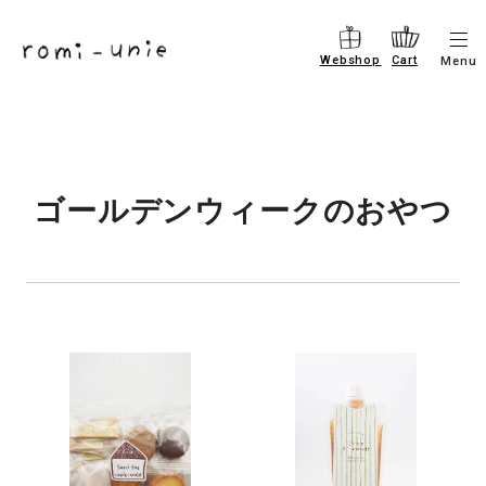
コ
メ
ン
Webshop
Cart
Menu
ニ
テ
ュ
ー
ン
を
ツ
開
閉
に
す
ゴールデンウィークのおやつ
進
る
む