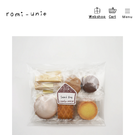
コ
ン
メ
Webshop
Cart
Menu
ニ
テ
ュ
ン
ー
を
ツ
開
に
閉
す
進
る
む