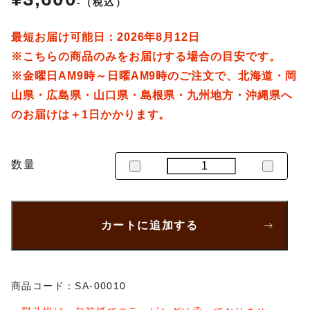
-（税込）
常
最短お届け可能日：
2026
年
8
月
12
日
価
※こちらの商品のみをお届けする場合の目安です。
※金曜日AM9時～日曜AM9時のご注文で、北海道・岡
格
山県・広島県・山口県・島根県・九州地方・沖縄県へ
のお届けは＋1日かかります。
数量
お
お
う
う
ち
ち
で
で
楽
楽
カートに追加する
し
し
む
む
サ
サ
ブ
ブ
レ
レ
商品コード：SA-00010
バ
バ
ッ
ッ