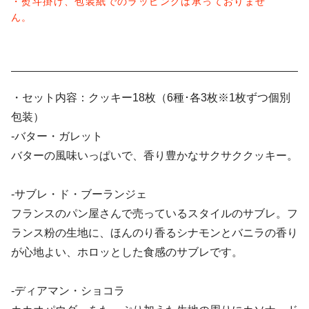
・熨斗掛け、包装紙でのラッピングは承っておりませ
グ
グ
ん。
の
の
数
数
量
量
を
を
減
増
ら
や
・セット内容：クッキー18枚（6種･各3枚※1枚ずつ個別
す
す
包装）
-バター・ガレット
バターの風味いっぱいで、香り豊かなサクサククッキー。
-サブレ・ド・ブーランジェ
フランスのパン屋さんで売っているスタイルのサブレ。フ
ランス粉の生地に、ほんのり香るシナモンとバニラの香り
が心地よい、ホロッとした食感のサブレです。
-ディアマン・ショコラ