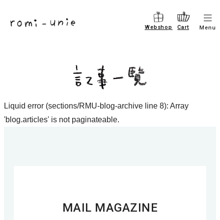
コ
メ
ン
Webshop
Cart
Menu
ニ
テ
ュ
ー
ン
を
ツ
開
閉
に
す
進
る
Liquid error (sections/RMU-blog-archive line 8): Array
む
'blog.articles' is not paginateable.
MAIL MAGAZINE