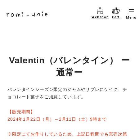
コ
メ
ン
Webshop
Cart
Menu
ニ
テ
ュ
ー
ン
を
ツ
開
閉
に
す
Valentin（バレンタイン） ー
進
る
む
通常ー
バレンタインシーズン限定のジャムやサブレにケイク、チ
ョコレート菓子をご用意しています。
【販売期間】
2024年1月22日（月）～2月11日（土）9時まで
※限定にてお作りしているため、上記日程間でも完売次第