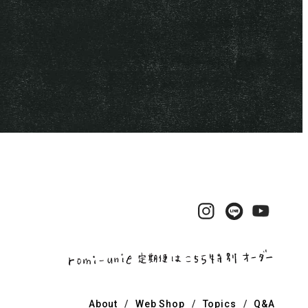
Instagram
LINE
YouTu
About
Web Shop
Topics
Q&A