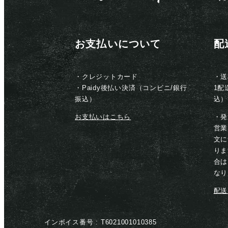
お支払いについて
配
・クレジットカード
・送
・Paidy後払い決済（コンビニ/銀行
1配
振込）
込）
お支払いはこちら
・発
営業
文に
りま
合は
なり
配送
インボイス番号 :
T6021001010385