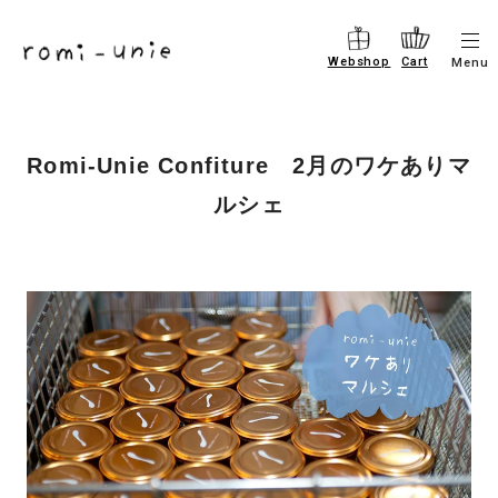
コ
メ
ン
Webshop
Cart
Menu
ニ
テ
ュ
ー
ン
を
ツ
開
Romi-Unie Confiture 2月のワケありマ
閉
に
す
ルシェ
進
る
む